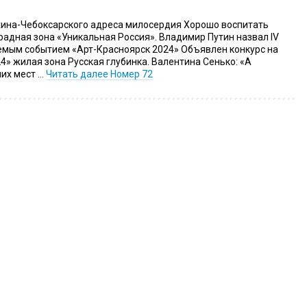
хина-Чебоксарского адреса милосердия Хорошо воспитать
радная зона «Уникальная Россия». Владимир Путин назвал IV
мым событием «Арт-Красноярск 2024» Объявлен конкурс на
» жилая зона Русская глубинка. Валентина Сенько: «А
ших мест …
Читать далее
Номер 72